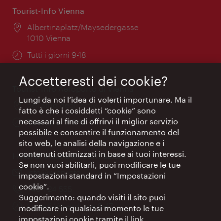
Tourist-Info Vienna
Posizione:
Albertinaplatz/Maysedergasse
1010 Vienna
Orari
Tutti i giorni 9-18
di
apertura:
Accetteresti dei cookie?
Tourist-Info Aeroporto di Vienna
Lungi da noi l’idea di volerti importunare. Ma il
Posizione:
nell’atrio degli arrivi
fatto è che i cosiddetti “cookie” sono
necessari al fine di offrirvi il miglior servizio
Orari
Tutti i giorni 9-18
possibile e consentire il funzionamento del
di
sito web, le analisi della navigazione e i
apertura:
contenuti ottimizzati in base ai tuoi interessi.
Hotel di Vienna e informazioni
Se non vuoi abilitarli, puoi modificare le tue
Email:
info@wien.info
impostazioni standard in “Impostazioni
cookie”.
Telefono:
+43-1-24 555
Suggerimento: quando visiti il sito puoi
Orari
Lunedì-Venerdì ore 9–17
modificare in qualsiasi momento le tue
di
impostazioni cookie tramite il link