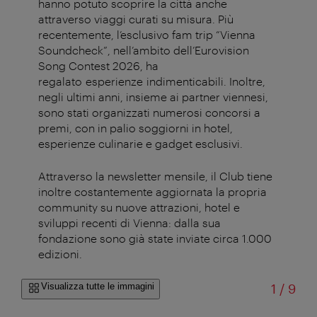
hanno
potuto
scoprire
la
città
anche
attraverso
viaggi
curati
su
misura
. Più
recentemente
,
l’esclusivo
fam
trip
“Vienna
Soundcheck”,
nell’ambito
dell’Eurovision
Song Contest 2026, ha
regalato
esperienze
indimenticabili
.
Inoltre
,
negli
ultimi
anni
,
insieme
ai
partner
viennesi
,
sono
stati
organizzati
numerosi
concorsi
a
premi
,
con
in
palio
soggiorni
in
hotel
,
esperienze
culinarie
e
gadget
esclusivi
.
Attraverso
la
newsletter
mensile
, il Club
tiene
inoltre
costantemente
aggiornata
la propria
community
su
nuove
attrazioni
,
hotel
e
sviluppi
recenti
di Vienna:
dalla
sua
fondazione
sono
già
state
inviate
circa 1.000
edizioni
.
di
Visualizza tutte le immagini
1
/
9