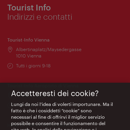
Tourist Info
Indirizzi e contatti
Tourist-Info Vienna
Posizione:
Albertinaplatz/Maysedergasse
1010 Vienna
Orari
Tutti i giorni 9-18
di
apertura:
Tourist-Info Aeroporto di Vienna
Accetteresti dei cookie?
Posizione:
nell’atrio degli arrivi
Lungi da noi l’idea di volerti importunare. Ma il
Orari
Tutti i giorni 9-18
fatto è che i cosiddetti “cookie” sono
di
necessari al fine di offrirvi il miglior servizio
apertura:
possibile e consentire il funzionamento del
Hotel di Vienna e informazioni
sito web, le analisi della navigazione e i