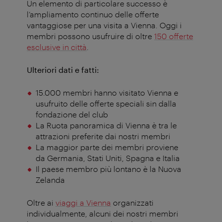
Un
elemento
di
particolare
successo
è
l’ampliamento
continuo delle
offerte
vantaggiose
per
una
visita
a Vienna. Oggi i
membri
possono
usufruire
di
oltre
150
offerte
esclusive
in
città
.
Ulteriori
dati
e
fatti
:
15.000
membri
hanno
visitato Vienna e
usufruito
delle
offerte
speciali
sin
dalla
fondazione
del club
La
Ruota
panoramica
di Vienna è
tra
le
attrazioni
preferite
dai
nostri
membri
La
maggior
parte
dei
membri
proviene
da Germania, Stati Uniti, Spagna e Italia
Il
paese
membro
più
lontano
è la Nuova
Zelanda
Oltre
ai
viaggi
a Vienna
organizzati
individualmente
,
alcuni
dei
nostri
membri