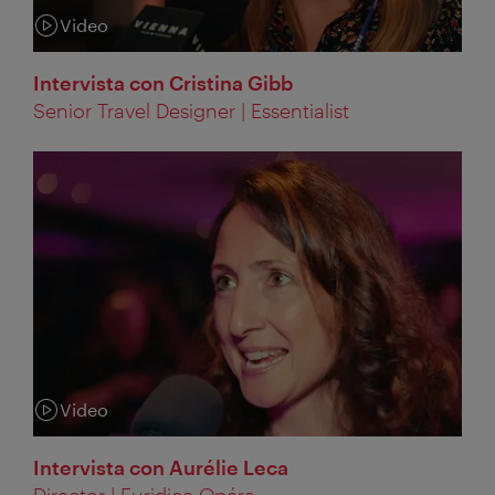
Video
Categoria:
Intervista con Cristina Gibb
Senior Travel Designer | Essentialist
Video
Categoria:
Intervista con Aurélie Leca