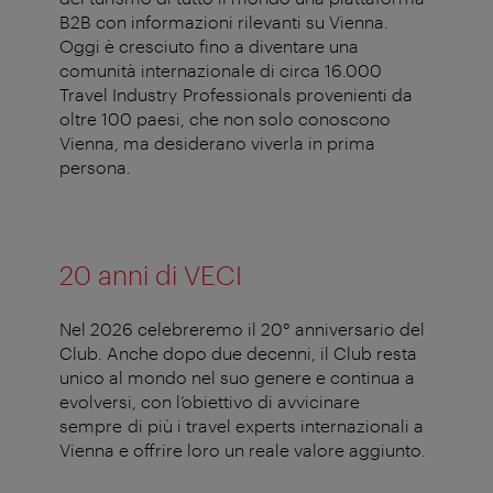
B2B con informazioni rilevanti su Vienna.
Oggi è cresciuto fino a diventare una
comunità internazionale di circa 16.000
Travel Industry
Professionals
provenienti da
oltre 100 paesi, che non solo conoscono
Vienna, ma desiderano viverla in prima
persona.
20
anni
di VECI
Nel 2026
celebreremo
il 20°
anniversario
del
Club.
Anche
dopo
due
decenni
, il Club
resta
unico
al
mondo
nel
suo
genere e continua a
evolversi
,
con
l’obiettivo
di
avvicinare
sempre di più i
travel
experts
internazionali
a
Vienna e
offrire
loro
un
reale
valore
aggiunto
.