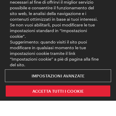
necessari al fine di offrirvi il miglior servizio
possibile e consentire il funzionamento del
sito web, le analisi della navigazione e i
contenuti ottimizzati in base ai tuoi interessi.
Se non vuoi abilitarli, puoi modificare le tue
impostazioni standard in “Impostazioni
cookie”.
Suggerimento: quando visiti il sito puoi
modificare in qualsiasi momento le tue
impostazioni cookie tramite il link
“Impostazioni cookie” a piè di pagina alla fine
del sito.
IMPOSTAZIONI AVANZATE
ACCETTA TUTTI I COOKIE
Come posso ottenere la mia tessera del
Accesso esclusivo a Vienna per