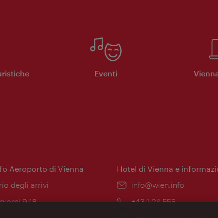
ristiche
Eventi
Vienna
nfo Aeroporto di Vienna
Hotel di Vienna e informazi
ione:
rio degli arrivi
Email:
info@wien.info
 giorni 9-18
Telefono:
+43-1-24 555
Orari
Lunedì-Venerdì ore 9–17