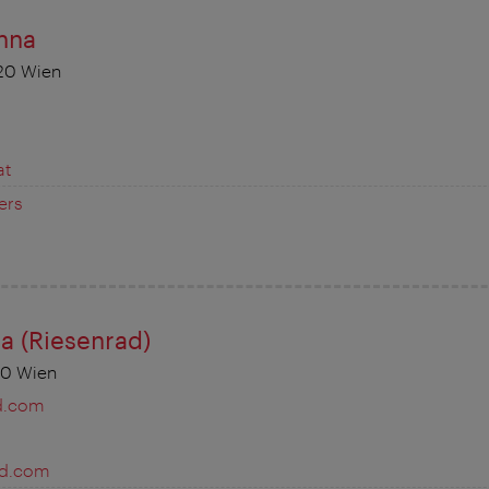
nna
020 Wien
at
ers
a (Riesenrad)
20 Wien
d.com
ad.com