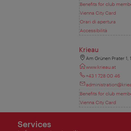
Benefits for club memb
Vienna City Card
Orari di apertura
Accessibilità
Krieau
Am Grünen Prater 1,
www.krieau.at
+43 1 728 00 46
administration@krie
Benefits for club memb
Vienna City Card
Services