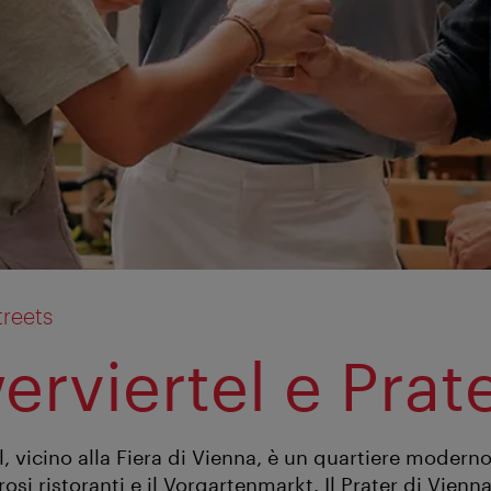
treets
erviertel e Prat
, vicino alla Fiera di Vienna, è un quartiere modern
osi ristoranti e il Vorgartenmarkt. Il Prater di Vienn