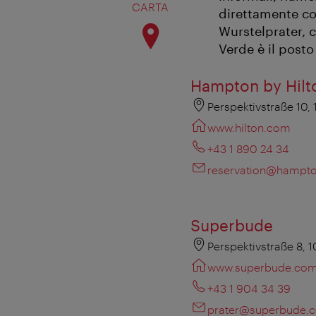
CARTA
direttamente con
Wurstelprater, c
Verde è il posto
Hampton by Hilt
Perspektivstraße 10,
www.hilton.com
+43 1 890 24 34
reservation@hampto
Superbude
Perspektivstraße 8, 
www.superbude.co
+43 1 904 34 39
prater@superbude.