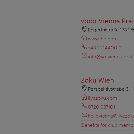
voco Vienna Pra
Engerthstraße 173-17
www.ihg.com
+43 1 214400 0
info@vo-vienna-prat
Zoku Wien
Perspektivstraße 6, 
livezoku.com
0720 987101
hellovienna@livezo
Benefits for club memb