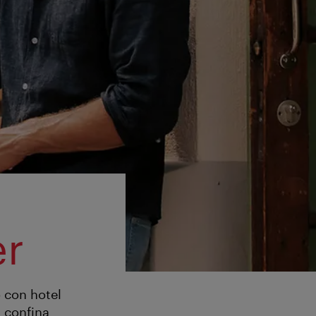
er
o con hotel
a confina