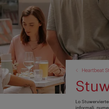
torna
Heartbeat S
a:
Stuw
Lo Stuwerviertel
informali, numer