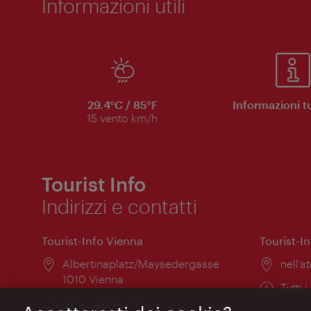
Informazioni utili
29.4°C / 85°F
Informazioni tu
15 vento km/h
Tourist Info
Indirizzi e contatti
Tourist-Info Vienna
Tourist-I
Posizione:
Albertinaplatz/Maysedergasse
Posiz
nell’at
1010 Vienna
Orari
Tutti i
Orari
Tutti i giorni 9-18
di