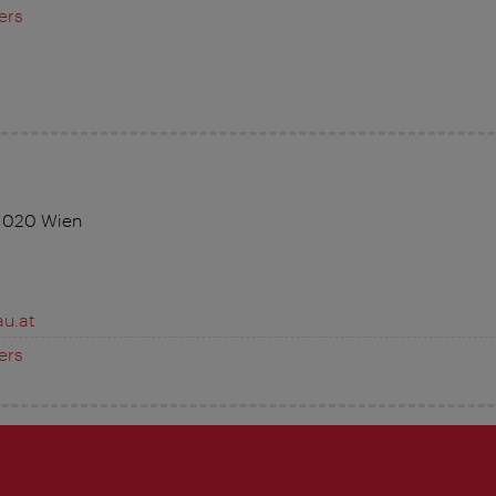
ers
 1020 Wien
au.at
ers