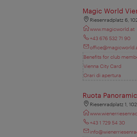
Magic World Vie
Riesenradplatz 6, 1
www.magicworld.at
+43 676 532 71 90
office@magicworld.
Benefits for club memb
Vienna City Card
Orari di apertura
Ruota Panoramic
Riesenradplatz 1, 10
www.wienerriesenra
+43 1 729 54 30
info@wienerriesenr