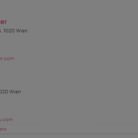
ter
5, 1020 Wien
er.com
1020 Wien
ku.com
ers