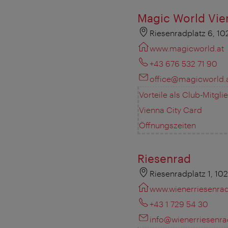
Magic World Vie
Riesenradplatz 6, 1
www.magicworld.at
+43 676 532 71 90
office@magicworld.
Vorteile als Club-Mitgli
Vienna City Card
Öffnungszeiten
Riesenrad
Riesenradplatz 1, 10
www.wienerriesenra
+43 1 729 54 30
info@wienerriesenr