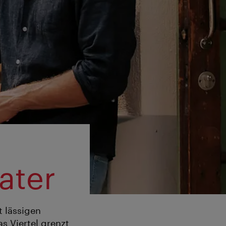
ater
t lässigen
s Viertel grenzt