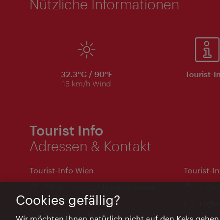
Nützliche Informationen
32.3°C / 90°F
Tourist-I
15 km/h Wind
Tourist Info
Adressen & Kontakt
Tourist-Info Wien
Tourist-I
Ort:
Albertinaplatz/Maysedergasse
Ort:
in der
Cookies gefällig?
1010 Wien
Öffnu
Täglic
Öffnungszeiten:
Täglich 10 - 18 Uhr
Wir möchten Ihnen natürlich nicht auf den Keks gehen