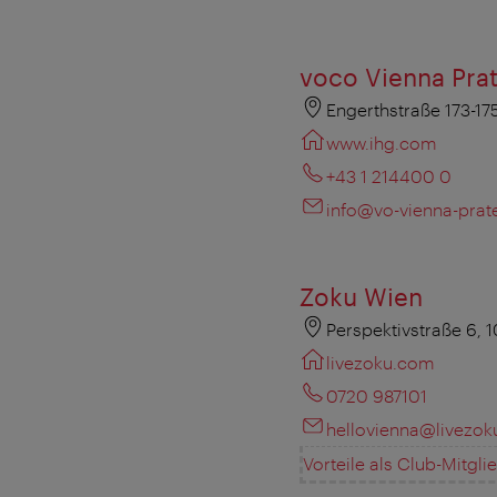
voco Vienna Pra
Engerthstraße 173-17
www.ihg.com
+43 1 214400 0
info@vo-vienna-prat
Zoku Wien
Perspektivstraße 6, 
livezoku.com
0720 987101
hellovienna@livezo
Vorteile als Club-Mitgli