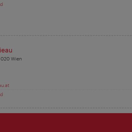
ed
ieau
 1020 Wien
au.at
ed