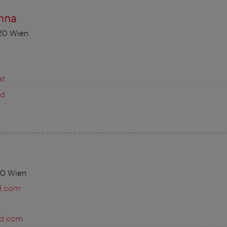
nna
020 Wien
at
ed
20 Wien
d.com
ad.com