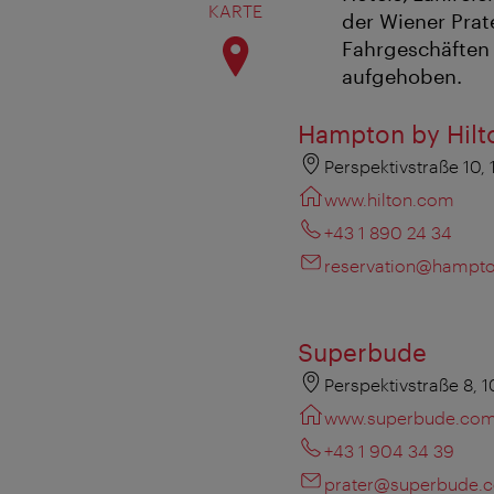
KARTE
der Wiener Pra
Fahrgeschäften 
aufgehoben.
Hampton by Hilt
Perspektivstraße 10,
www.hilton.com
+43 1 890 24 34
reservation@hampto
Superbude
Perspektivstraße 8, 
www.superbude.co
+43 1 904 34 39
prater@superbude.