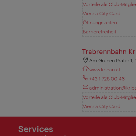
Vorteile als Club-Mitgli
Vienna City Card
Öffnungszeiten
Barrierefreiheit
Trabrennbahn Kr
Am Grünen Prater 1,
www.krieau.at
+43 1 728 00 46
administration@krie
Vorteile als Club-Mitgli
Vienna City Card
Services