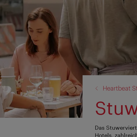
Zurück
Heartbeat S
zu:
Stuw
Das Stuwerviert
Hotels, zahlrei