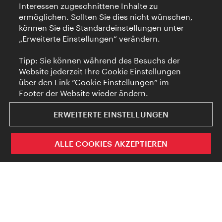
Interessen zugeschnittene Inhalte zu
ermöglichen. Sollten Sie dies nicht wünschen,
können Sie die Standardeinstellungen unter
„Erweiterte Einstellungen“ verändern.
Tipp: Sie können während des Besuchs der
Website jederzeit Ihre Cookie Einstellungen
über den Link “Cookie Einstellungen” im
Footer der Website wieder ändern.
ERWEITERTE EINSTELLUNGEN
ALLE COOKIES AKZEPTIEREN
Wie erhalte ich meine Clubkarte?
Der exklusive Zugang zu Wien für
Schlie
die internationalen Travel Industry
Professionals.