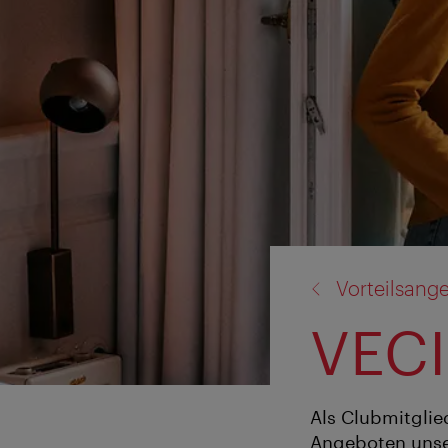
Zurück
Vorteilsang
zu:
VECI
Als Clubmitglie
Angeboten unser