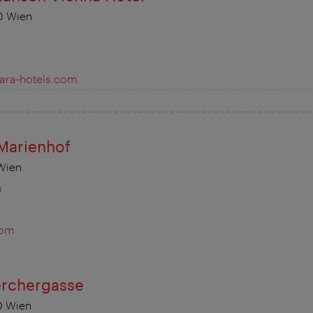
0 Wien
ara-hotels.com
Marienhof
 Wien
m
com
erchergasse
0 Wien