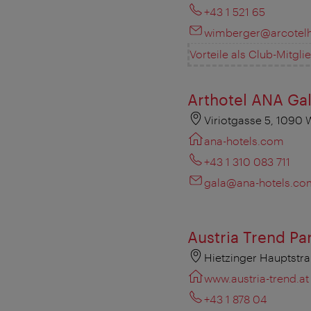
+43 1 521 65
wimberger@arcotelh
Vorteile als Club-Mitgli
Arthotel ANA Ga
Viriotgasse 5, 1090 
ana-hotels.com
+43 1 310 083 711
gala@ana-hotels.co
Austria Trend P
Hietzinger Hauptstra
www.austria-trend.at
+43 1 878 04