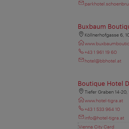
parkhotel.schoenbru
Buxbaum Boutiq
Köllnerhofgasse 6, 
www.buxbaumboutiqu
+43 1 961 19 60
hotel@bbhotel.at
Boutique Hotel D
Tiefer Graben 14-20,
www.hotel-tigra.at
+43 1 533 964 10
info@hotel-tigra.at
Vienna City Card