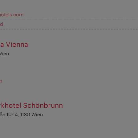
otels.com
ed
la Vienna
Wien
m
arkhotel Schönbrunn
ße 10-14, 1130 Wien