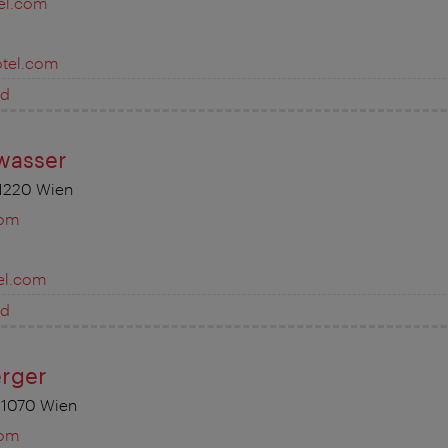
el.com
tel.com
ed
wasser
 1220 Wien
com
el.com
ed
rger
 1070 Wien
com