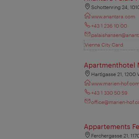
Schottenring 24, 101
www.anantara.com
+43 1 236 10 00
palaishansen@anant
Vienna City Card
Apartmenthotel 
Hartlgasse 21, 1200
www.marien-hof.co
+43 1 330 50 59
office@marien-hof.
Appartements F
Ferchergasse 21, 117