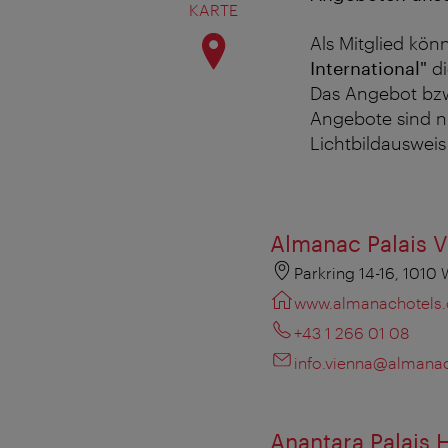
KARTE
Als Mitglied kön
International"
di
Das Angebot bzw
Angebote sind nu
Lichtbildausweis
Almanac Palais 
Parkring 14-16, 1010
www.almanachotels
+43 1 266 01 08
info.vienna@almana
Anantara Palais 