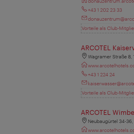
donauzentrum.arcot
+43 1 202 23 33
donauzentrum@arco
Vorteile als Club-Mitgli
ARCOTEL Kaiser
Wagramer Straße 8,
www.arcotelhotels.
+43 1 224 24
kaiserwasser@arcot
Vorteile als Club-Mitgli
ARCOTEL Wimbe
Neubaugürtel 34-36,
www.arcotelhotels.