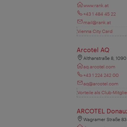
www.rank.at
+43 1 484 45 22
mail@rank.at
Vienna City Card
Arcotel AQ
Althanstraße 8, 109
aq.arcotel.com
+43 1 224 242 00
aq@arcotel.com
Vorteile als Club-Mitgli
ARCOTEL Donau
Wagramer Straße 83-