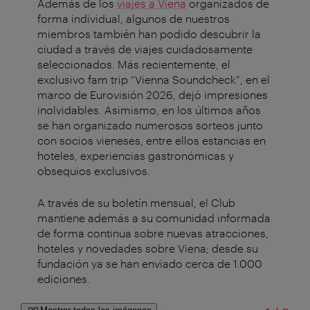
Además de los
viajes
a Viena
organizados
de
forma individual,
algunos
de
nuestros
miembros
también
han
podido
descubrir
la
ciudad
a
través
de
viajes
cuidadosamente
seleccionados
.
Más
recientemente
,
el
exclusivo
fam
trip
“Vienna Soundcheck”, en
el
marco
de
Eurovisión
2026,
dejó
impresiones
inolvidables
.
Asimismo
, en los
últimos
años
se
han
organizado
numerosos
sorteos
junto
con
socios
vieneses
, entre
ellos
estancias
en
hoteles
,
experiencias
gastronómicas
y
obsequios
exclusivos
.
A
través
de
su
boletín
mensual,
el
Club
mantiene
además
a
su
comunidad
informada
de forma continua
sobre
nuevas
atracciones
,
hoteles
y
novedades
sobre
Viena;
desde
su
fundación
ya
se han
enviado
cerca
de 1.000
ediciones
.