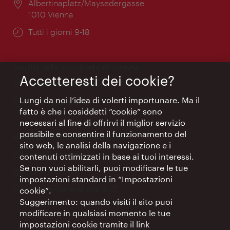
Posizione:
Albertinaplatz/Maysedergasse
1010 Vienna
Orari
Tutti i giorni 9-18
di
apertura:
Tourist-Info Aeroporto di Vienna
Accetteresti dei cookie?
Posizione:
nell’atrio degli arrivi
Lungi da noi l’idea di volerti importunare. Ma il
Orari
Tutti i giorni 9-18
fatto è che i cosiddetti “cookie” sono
di
necessari al fine di offrirvi il miglior servizio
apertura:
possibile e consentire il funzionamento del
Hotel di Vienna e informazioni
sito web, le analisi della navigazione e i
Email:
info@wien.info
contenuti ottimizzati in base ai tuoi interessi.
Se non vuoi abilitarli, puoi modificare le tue
Telefono:
+43-1-24 555
impostazioni standard in “Impostazioni
Orari
Lunedì-Venerdì ore 9–17
cookie”.
di
Suggerimento: quando visiti il sito puoi
apertura:
modificare in qualsiasi momento le tue
impostazioni cookie tramite il link