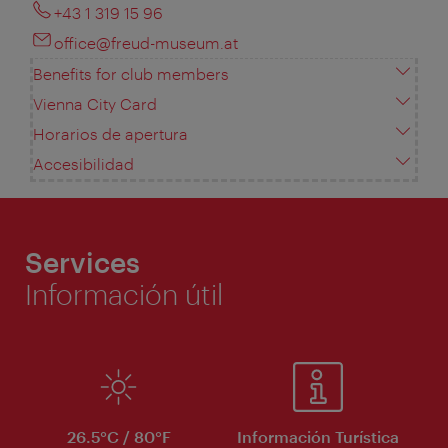
+43 1 319 15 96
office@freud-museum.at
Benefits for club members
Vienna City Card
Horarios de apertura
Accesibilidad
Services
Información útil
26.5°C / 80°F
Información Turística