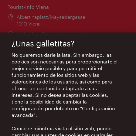
Tourist-Info Viena
Lugar:
Albertinaplatz/Maysedergasse
1010 Viena
Horarios
Todos los días 09:00 - 18:00 h
de
¿Unas galletitas?
apertura:
No queremos darle la lata. Sin embargo, las
Tourist-Info Aeropuerto de Viena
cookies son necesarias para proporcionarte el
Lugar:
en la terminal de llegadas
mejor servicio posible y para permitir el
funcionamiento de los sitios web y las
Horarios
Todos los días 09:00 - 18:00 h
valoraciones de los usuarios, así como para
de
ofrecer un contenido adaptado a sus
apertura:
intereses. Si no desea aceptar las cookies,
Hoteles de Viena & Información
tiene la posibilidad de cambiar la
e-
info@wien.info
configuración por defecto en "Configuración
mail:
avanzada".
Teléfono:
+43-1-24 555
Horarios
Lunes - Viernes 9:00 – 17:00 h
Consejo: mientras visita el sitio web, puede
de
cambiar sus ajustes de cookies en cualquier