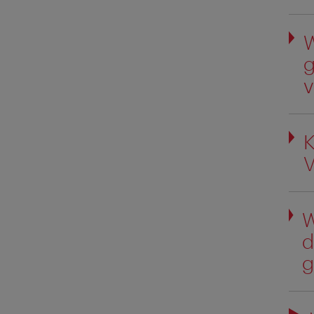
W
g
v
K
V
W
d
g