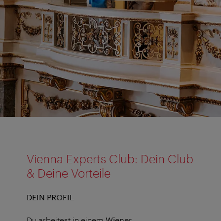
Vienna
Experts
Club
Vienna Experts Club: Dein Club
& Deine Vorteile
DEIN PROFIL
Du arbeitest in einem
Wiener