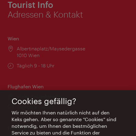
Tourist Info
Adressen & Kontakt
Wien
Ort:
Albertinaplatz/Maysedergasse
1010 Wien
Öffnungszeiten:
Täglich 9 - 18 Uhr
Flughafen Wien
Ort:
in der Ankunftshalle
Cookies gefällig?
Öffnungszeiten:
Täglich 9 - 18 Uhr
Wir möchten Ihnen natürlich nicht auf den
Keks gehen. Aber so genannte “Cookies” sind
notwendig, um Ihnen den bestmöglichen
Hotels & Info
Service zu bieten und die Funktion der