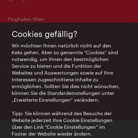
Flughafen Wien
Ort:
in der Ankunftshalle
Cookies gefällig?
Öffnungszeiten:
Täglich 9 - 18 Uhr
Wir möchten Ihnen natürlich nicht auf den
Keks gehen. Aber so genannte “Cookies” sind
notwendig, um Ihnen den bestmöglichen
Hotels & Info
Service zu bieten und die Funktion der
Email:
info@wien.info
Websites und Auswertungen sowie auf Ihre
Interessen zugeschnittene Inhalte zu
Telefon:
+43-1-24 555
ermöglichen. Sollten Sie dies nicht wünschen,
Öffnungszeiten:
Montag - Freitag 9 - 17 Uhr
können Sie die Standardeinstellungen unter
„Erweiterte Einstellungen“ verändern.
Tipp: Sie können während des Besuchs der
Website jederzeit Ihre Cookie Einstellungen
über den Link “Cookie Einstellungen” im
Team & Kontakt
Footer der Website wieder ändern.