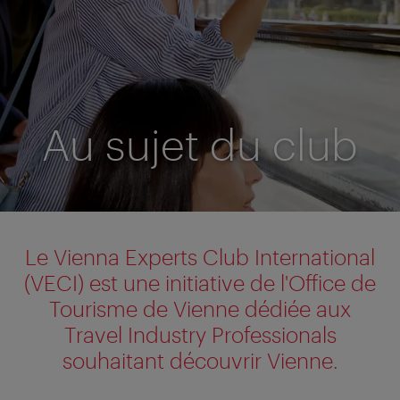
Au sujet du club
Le Vienna Experts Club International
(VECI) est une initiative de l'Office de
Tourisme de Vienne dédiée aux
T
ravel Industry Professionals
souhaitant découvrir Vienne.