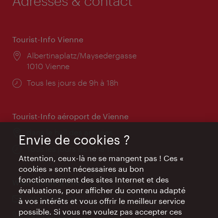
Adresses & contact
Tourist-Info Vienne
Lieu:
Albertinaplatz/Maysedergasse
1010 Vienne
Horaires
Tous les jours de 9h à 18h
d'ouverture:
Tourist-Info aéroport de Vienne
Lieu:
dans le hall des arrivées
Envie de cookies ?
Horaires
Tous les jours de 9h à 18h
Attention, ceux-là ne se mangent pas ! Ces «
d'ouverture:
cookies » sont nécessaires au bon
fonctionnement des sites Internet et des
Wien Hotels & Info
évaluations, pour afficher du contenu adapté
E-
info@wien.info
à vos intérêts et vous offrir le meilleur service
mail:
possible. Si vous ne voulez pas accepter ces
Téléphone:
+43-1-24 555