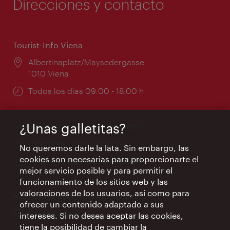
Direcciones y contacto
Tourist-Info Viena
Lugar:
Albertinaplatz/Maysedergasse
1010 Viena
Horarios
Todos los días 09:00 - 18:00 h
de
apertura:
¿Unas galletitas?
Tourist-Info Aeropuerto de Viena
Lugar:
en la terminal de llegadas
No queremos darle la lata. Sin embargo, las
cookies son necesarias para proporcionarte el
Horarios
Todos los días 09:00 - 18:00 h
mejor servicio posible y para permitir el
de
funcionamiento de los sitios web y las
apertura:
valoraciones de los usuarios, así como para
Hoteles de Viena & Información
ofrecer un contenido adaptado a sus
e-
info@wien.info
intereses. Si no desea aceptar las cookies,
mail:
tiene la posibilidad de cambiar la