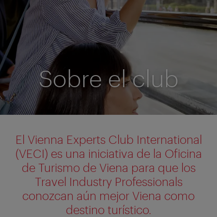
Sobre el club
El Vienna Experts Club International
(VECI) es una iniciativa de la Oficina
de Turismo de Viena para que los
Travel Industry Professionals
conozcan aún mejor Viena como
destino turístico.