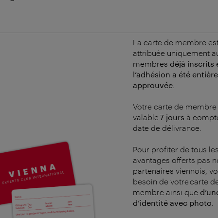
La carte de membre es
attribuée uniquement a
membres
déjà inscrits
l’adhésion a été entiè
approuvée
.
Votre carte de membre 
valable
7 jours
à compte
date de délivrance.
Pour profiter de tous le
avantages offerts pas n
partenaires viennois, v
besoin de votre carte d
membre ainsi que
d’un
d’identité avec photo
.