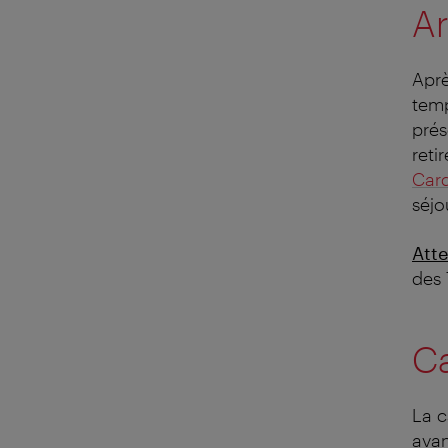
Ar
Aprè
temp
prés
reti
Car
séjo
Atte
des 
C
La c
avan