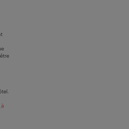
nt
ue
 être
tel.
 à