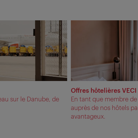
Offres hôtelières VECI
teau sur le Danube, de
En tant que membre de n
auprès de nos hôtels par
avantageux.