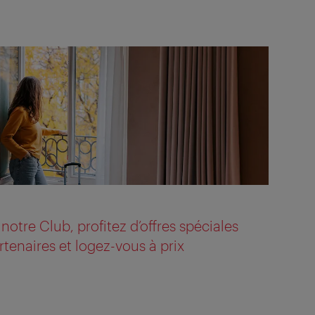
otre Club, profitez d’offres spéciales
tenaires et logez-vous à prix