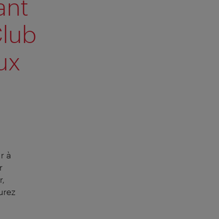
ant
Club
ux
r à
r
r,
urez