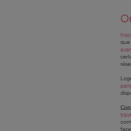
Or
Insc
que
ava
cert
rése
Loge
part
disp
Cons
trav
comp
face