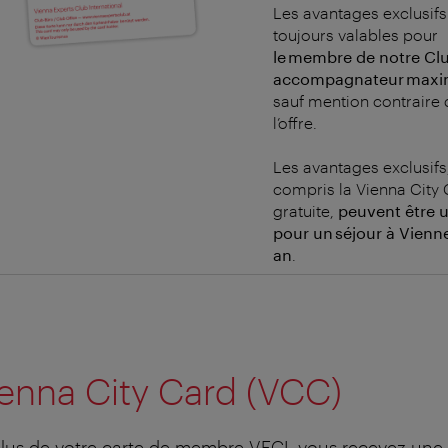
Les avantages exclusifs
toujours valables pour
le membre de notre Clu
accompagnateur max
sauf mention contraire
l’offre.
Les avantages exclusifs
compris la Vienna City
gratuite,
peuvent être ut
pour un séjour à Vienn
an
.
enna City Card (VCC)
lus de votre carte de membre VECI, vous recevez une