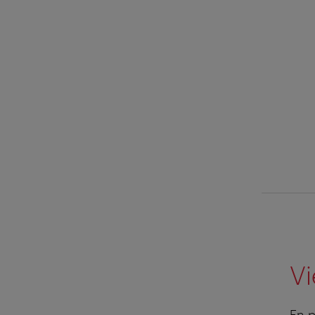
Vi
En p