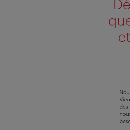
Dé
que
e
Nous
Vien
des 
nous
beso