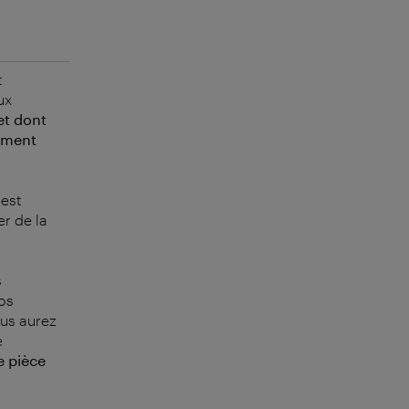
t
ux
 et dont
rement
est
r de la
s
os
ous aurez
e
e pièce