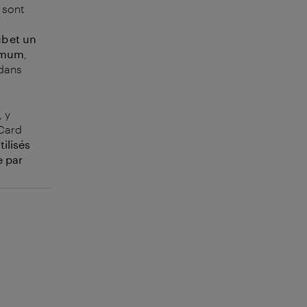
 sont
b et un
imum
,
 dans
, y
 Card
ilisés
e par