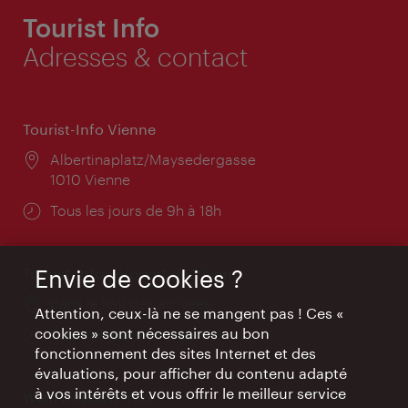
Tourist Info
Adresses & contact
Tourist-Info Vienne
Lieu:
Albertinaplatz/Maysedergasse
1010 Vienne
Horaires
Tous les jours de 9h à 18h
d'ouverture:
Tourist-Info aéroport de Vienne
Envie de cookies ?
Lieu:
dans le hall des arrivées
Attention, ceux-là ne se mangent pas ! Ces «
cookies » sont nécessaires au bon
Horaires
Tous les jours de 9h à 18h
fonctionnement des sites Internet et des
d'ouverture:
évaluations, pour afficher du contenu adapté
à vos intérêts et vous offrir le meilleur service
Wien Hotels & Info