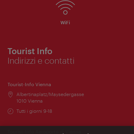
WiFi
Tourist Info
Indirizzi e contatti
Tourist-Info Vienna
Posizione:
Albertinaplatz/Maysedergasse
1010 Vienna
Orari
Tutti i giorni 9-18
di
apertura:
Tourist-Info Aeroporto di Vienna