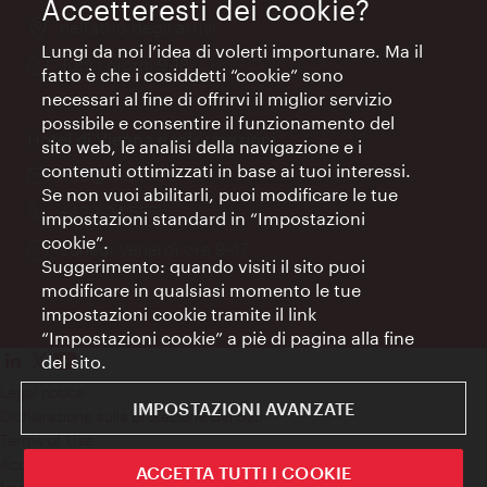
Accetteresti dei cookie?
Posizione:
nell’atrio degli arrivi
Lungi da noi l’idea di volerti importunare. Ma il
Orari
Tutti i giorni 9-18
fatto è che i cosiddetti “cookie” sono
di
necessari al fine di offrirvi il miglior servizio
apertura:
possibile e consentire il funzionamento del
Hotel di Vienna e informazioni
sito web, le analisi della navigazione e i
contenuti ottimizzati in base ai tuoi interessi.
Email:
info@wien.info
Se non vuoi abilitarli, puoi modificare le tue
Telefono:
+43-1-24 555
impostazioni standard in “Impostazioni
cookie”.
Orari
Lunedì-Venerdì ore 9–17
Suggerimento: quando visiti il sito puoi
di
modificare in qualsiasi momento le tue
apertura:
impostazioni cookie tramite il link
“Impostazioni cookie” a piè di pagina alla fine
del sito.
Legal notice
IMPOSTAZIONI AVANZATE
Dichiarazione sulla protezione dei dati
Terms of Use
Accessibilità
ACCETTA TUTTI I COOKIE