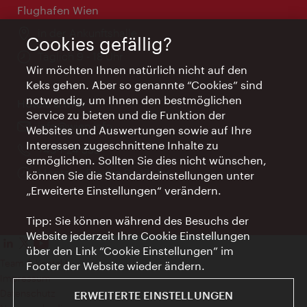
Flughafen Wien
Ort:
in der Ankunftshalle
Cookies gefällig?
Öffnungszeiten:
Täglich 9 - 18 Uhr
Wir möchten Ihnen natürlich nicht auf den
Keks gehen. Aber so genannte “Cookies” sind
notwendig, um Ihnen den bestmöglichen
Hotels & Info
Service zu bieten und die Funktion der
Email:
info@wien.info
Websites und Auswertungen sowie auf Ihre
Interessen zugeschnittene Inhalte zu
Telefon:
+43-1-24 555
ermöglichen. Sollten Sie dies nicht wünschen,
Öffnungszeiten:
Montag - Freitag 9 - 17 Uhr
können Sie die Standardeinstellungen unter
„Erweiterte Einstellungen“ verändern.
Tipp: Sie können während des Besuchs der
Website jederzeit Ihre Cookie Einstellungen
über den Link “Cookie Einstellungen” im
Team & Kontakt
Footer der Website wieder ändern.
Impressum
Datenschutz
ERWEITERTE EINSTELLUNGEN