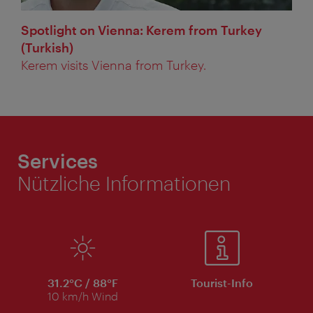
Spotlight on Vienna: Kerem from Turkey
(Turkish)
Kerem visits Vienna from Turkey.
Services
Nützliche Informationen
31.2°C / 88°F
Tourist-Info
10 km/h Wind