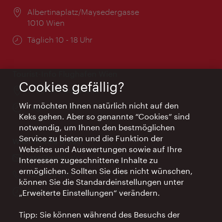
Ort:
Albertinaplatz/Maysedergasse
1010 Wien
Öffnungszeiten:
Täglich 10 - 18 Uhr
Tourist-Info Flughafen Wien
Cookies gefällig?
Ort:
in der Ankunftshalle
Wir möchten Ihnen natürlich nicht auf den
Öffnungszeiten:
Täglich 9 - 18 Uhr
Keks gehen. Aber so genannte “Cookies” sind
notwendig, um Ihnen den bestmöglichen
Service zu bieten und die Funktion der
Wien Hotels & Info
Websites und Auswertungen sowie auf Ihre
Email:
info@wien.info
Interessen zugeschnittene Inhalte zu
ermöglichen. Sollten Sie dies nicht wünschen,
Telefon:
+43-1-24 555
können Sie die Standardeinstellungen unter
Öffnungszeiten:
Montag - Freitag 9 – 17 Uhr
„Erweiterte Einstellungen“ verändern.
Tipp: Sie können während des Besuchs der