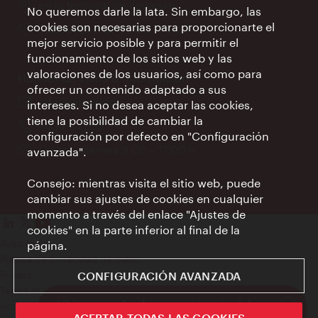
Lugar:
en la terminal de llegadas
No queremos darle la lata. Sin embargo, las
cookies son necesarias para proporcionarte el
Horarios
Todos los días 09:00 - 18:00 h
mejor servicio posible y para permitir el
de
funcionamiento de los sitios web y las
apertura:
valoraciones de los usuarios, así como para
Hoteles de Viena & Información
ofrecer un contenido adaptado a sus
e-
info@wien.info
intereses. Si no desea aceptar las cookies,
mail:
tiene la posibilidad de cambiar la
Teléfono:
+43-1-24 555
configuración por defecto en "Configuración
Horarios
Lunes - Viernes 9:00 – 17:00 h
avanzada".
de
apertura:
Consejo: mientras visita el sitio web, puede
cambiar sus ajustes de cookies en cualquier
momento a través del enlace "Ajustes de
cookies" en la parte inferior al final de la
Aviso legal
página.
Política de privacidad de datos
Privacy
CONFIGURACIÓN AVANZADA
Terms of Use
¿Cómo puedo obtener mi tarjeta del
Accesibilidad
club?
ACEPTAR TODAS LAS COOKIES