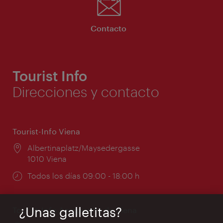
Contacto
Tourist Info
Direcciones y contacto
Tourist-Info Viena
Lugar:
Albertinaplatz/Maysedergasse
1010 Viena
Horarios
Todos los días 09:00 - 18:00 h
de
apertura:
¿Unas galletitas?
Tourist-Info Aeropuerto de Viena