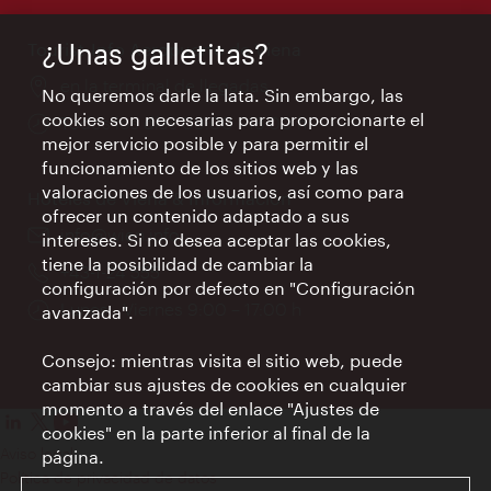
apertura:
¿Unas galletitas?
Tourist-Info Aeropuerto de Viena
Lugar:
en la terminal de llegadas
No queremos darle la lata. Sin embargo, las
cookies son necesarias para proporcionarte el
Horarios
Todos los días 09:00 - 18:00 h
mejor servicio posible y para permitir el
de
funcionamiento de los sitios web y las
apertura:
valoraciones de los usuarios, así como para
Hoteles de Viena & Información
ofrecer un contenido adaptado a sus
e-
info@wien.info
intereses. Si no desea aceptar las cookies,
mail:
tiene la posibilidad de cambiar la
Teléfono:
+43-1-24 555
configuración por defecto en "Configuración
Horarios
Lunes - Viernes 9:00 – 17:00 h
avanzada".
de
apertura:
Consejo: mientras visita el sitio web, puede
cambiar sus ajustes de cookies en cualquier
momento a través del enlace "Ajustes de
cookies" en la parte inferior al final de la
Aviso legal
página.
Política de privacidad de datos