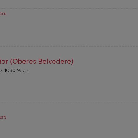
ers
ior (Oberes Belvedere)
7, 1030 Wien
ers