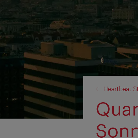
volver
Heartbeat S
a:
Quar
Sonn