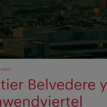
treets
tier Belvedere 
wendviertel