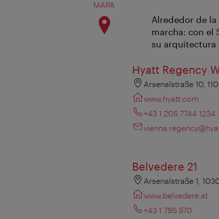
MAPA
Alrededor de la 
marcha: con el 
su arquitectura
Hyatt Regency W
Arsenalstraße 10, 11
www.hyatt.com
+43 1 205 7744 1234
vienna.regency@hya
Belvedere 21
Arsenalstraße 1, 103
www.belvedere.at
+43 1 795 570