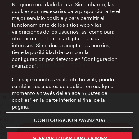
Lugar:
en la terminal de llegadas
No queremos darle la lata. Sin embargo, las
cookies son necesarias para proporcionarte el
Horarios
Todos los días 09:00 - 18:00 h
mejor servicio posible y para permitir el
de
funcionamiento de los sitios web y las
apertura:
valoraciones de los usuarios, así como para
Hoteles de Viena & Información
ofrecer un contenido adaptado a sus
e-
info@wien.info
intereses. Si no desea aceptar las cookies,
mail:
tiene la posibilidad de cambiar la
Teléfono:
+43-1-24 555
configuración por defecto en "Configuración
Horarios
Lunes - Viernes 9:00 – 17:00 h
avanzada".
de
apertura:
Consejo: mientras visita el sitio web, puede
cambiar sus ajustes de cookies en cualquier
momento a través del enlace "Ajustes de
cookies" en la parte inferior al final de la
Aviso legal
página.
Política de privacidad de datos
Privacy
CONFIGURACIÓN AVANZADA
Terms of Use
¿Cómo puedo obtener mi tarjeta del
Accesibilidad
club?
ACEPTAR TODAS LAS COOKIES
Cerrar