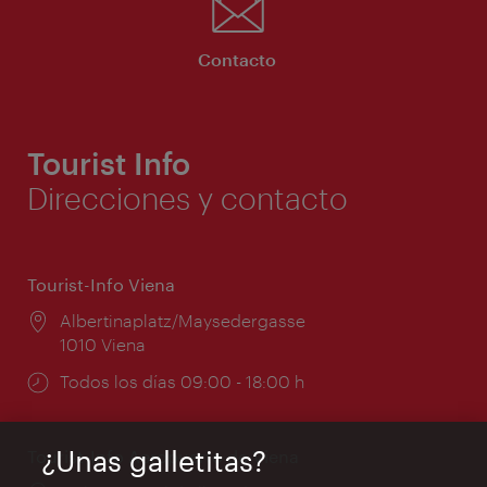
Contacto
Tourist Info
Direcciones y contacto
Tourist-Info Viena
Lugar:
Albertinaplatz/Maysedergasse
1010 Viena
Horarios
Todos los días 09:00 - 18:00 h
de
apertura:
¿Unas galletitas?
Tourist-Info Aeropuerto de Viena