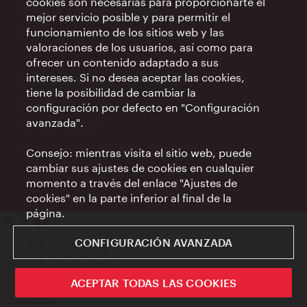
cookies son necesarias para proporcionarte el
Lugar:
en la terminal de llegadas
mejor servicio posible y para permitir el
funcionamiento de los sitios web y las
Horarios
Todos los días 09:00 - 18:00 h
valoraciones de los usuarios, así como para
de
ofrecer un contenido adaptado a sus
apertura:
intereses. Si no desea aceptar las cookies,
Hoteles de Viena & Información
tiene la posibilidad de cambiar la
e-
info@wien.info
configuración por defecto en "Configuración
mail:
avanzada".
Teléfono:
+43-1-24 555
Horarios
Lunes - Viernes 9:00 – 17:00 h
Consejo: mientras visita el sitio web, puede
de
cambiar sus ajustes de cookies en cualquier
apertura:
momento a través del enlace "Ajustes de
cookies" en la parte inferior al final de la
página.
Aviso legal
CONFIGURACIÓN AVANZADA
Política de privacidad de datos
Privacy
ACEPTAR TODAS LAS COOKIES
Terms of Use
Accesibilidad