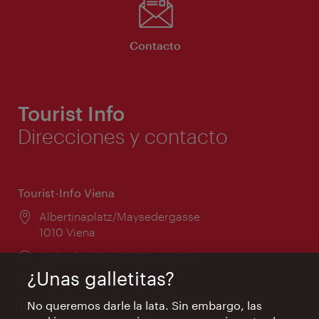
Contacto
Tourist Info
Direcciones y contacto
Tourist-Info Viena
Lugar:
Albertinaplatz/Maysedergasse
1010 Viena
Horarios
Todos los días 09:00 - 18:00 h
de
¿Unas galletitas?
apertura:
No queremos darle la lata. Sin embargo, las
Tourist-Info Aeropuerto de Viena